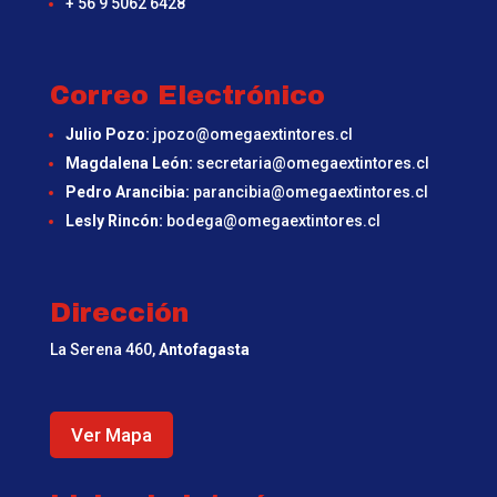
+ 56 9 5062 6428
Correo Electrónico
Julio Pozo:
jpozo@omegaextintores.cl
Magdalena León:
secretaria@omegaextintores.cl
Pedro Arancibia:
parancibia@omegaextintores.cl
Lesly Rincón:
bodega@omegaextintores.cl
Dirección
La Serena 460,
Antofagasta
Ver Mapa