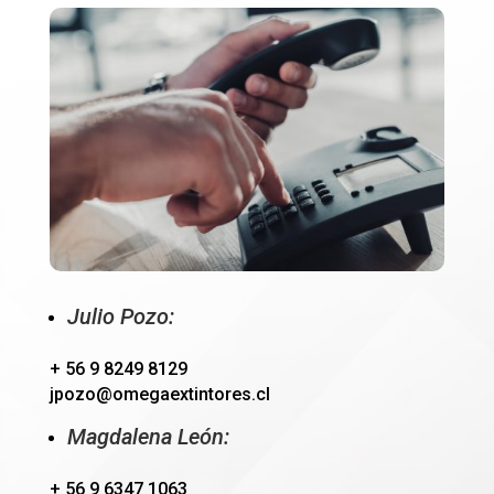
Julio Pozo:
+ 56 9 8249 8129
jpozo@omegaextintores.cl
Magdalena León:
+ 56 9 6347 1063