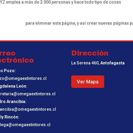
XYZ emplea a más de 2.000 personas y hace todo tipo de cosas
tu Dashboard
para eliminar esta página, y así crear nuevas páginas p
rreo
Dirección
ectrónico
La Serena 460,
Antofagasta
io Pozo:
zo@omegaextintores.cl
Ver Mapa
gdalena León:
retaria@omegaextintores.cl
ro Arancibia:
ancibia@omegaextintores.cl
ly Rincón:
dega@omegaextintores.cl