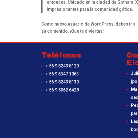
entonces. Ubicado en la ciudad de Gotham, 
impresionantes para la comunidad gótica.
Como nuevo usuario de WordPress, debes ir a
su contenido. ¡Que te diviertas!
Teléfonos
Co
El
+ 56 9 8249 8129
Jul
+ 56 9 6347 1063
jpo
+ 56 9 8249 8130
Ma
+ 56 9 5062 6428
sec
Ped
par
Les
bo