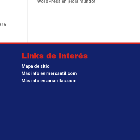
WordPress
en
¡Hola mundo!
ara
Links de Interés
Mapa de sitio
Más info en
mercantil.com
Más info en
amarillas.com